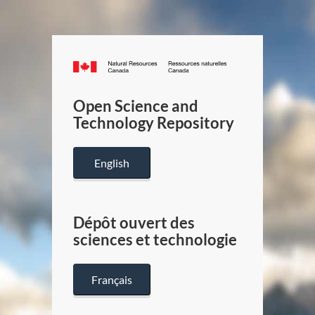
Canada.ca
/
Gouverneme
Open Science and
du
Technology Repository
Canada
English
Dépôt ouvert des
sciences et technologie
Français