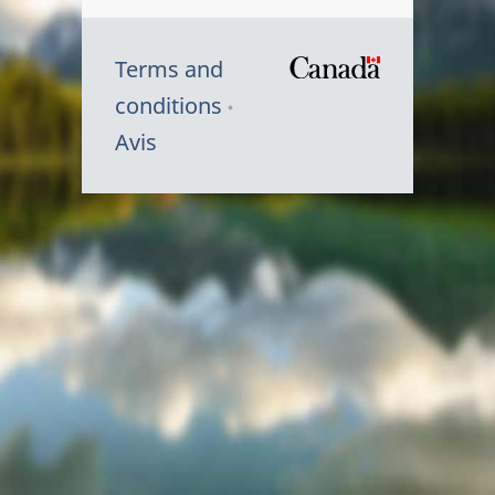
Terms and
/
conditions
Symbole
Avis
du
gouvernem
du
Canada