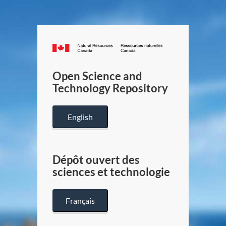
Canada.ca
/
Gouverneme
Open Science and
du
Technology Repository
Canada
English
Dépôt ouvert des
sciences et technologie
Français