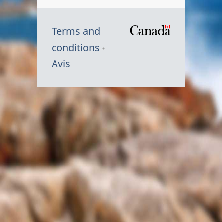
Terms and
/
conditions
Symbole
Avis
du
gouvernem
du
Canada