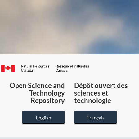
Canada.ca
/
Gouvernement
Open Science and
Dépôt ouvert des
du
Technology
sciences et
Canada
Repository
technologie
English
Français