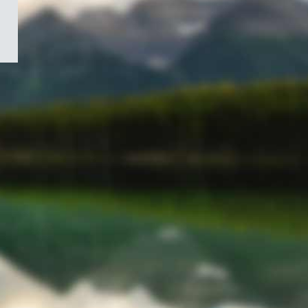
/
Symbole
du
gouvernement
du
Canada