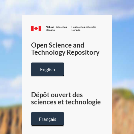
Canada.ca
/
Gouverneme
Open Science and
du
Technology Repository
Canada
English
Dépôt ouvert des
sciences et technologie
Français