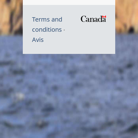
Terms and
/
conditions
Symbole
Avis
du
gouvernem
du
Canada