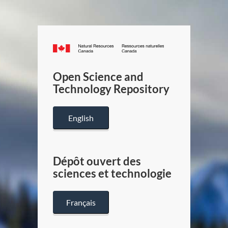
Canada.ca
/
Gouverneme
Open Science and
du
Technology Repository
Canada
English
Dépôt ouvert des
sciences et technologie
Français