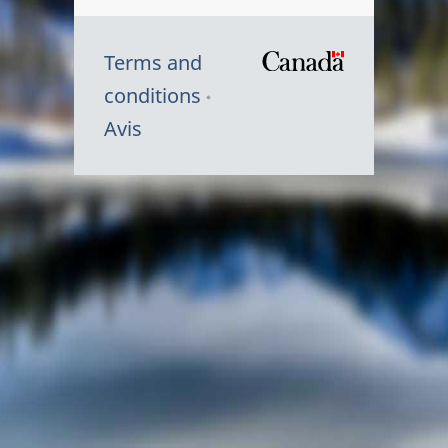
Terms and
/
conditions
Symbole
Avis
du
gouvernem
du
Canada