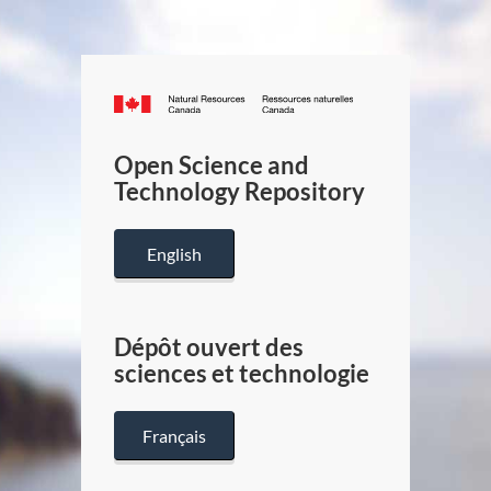
Canada.ca
/
Gouverneme
Open Science and
du
Technology Repository
Canada
English
Dépôt ouvert des
sciences et technologie
Français