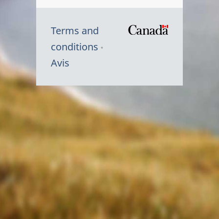
Terms and
/
conditions
Symbole
Avis
du
gouvernem
du
Canada