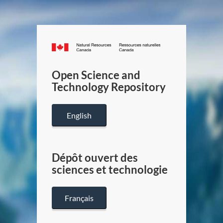
Canada.ca
/
Gouverneme
Open Science and
du
Technology Repository
Canada
English
Dépôt ouvert des
sciences et technologie
Français