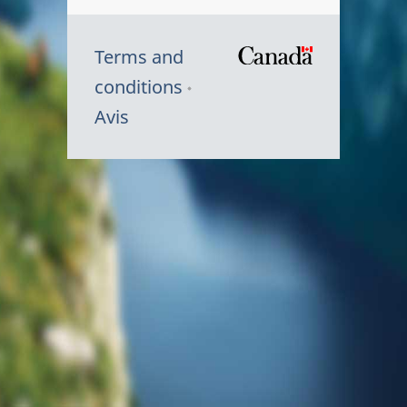
Terms and
/
conditions
Symbole
Avis
du
gouvernem
du
Canada