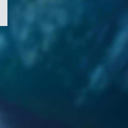
/
Symbole
du
gouvernement
du
Canada