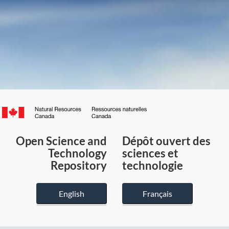
Canada.ca
/
Gouvernement
Open Science and
Dépôt ouvert des
du
Technology
sciences et
Canada
Repository
technologie
English
Français