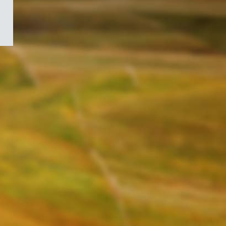
/
Symbole
du
gouvernement
du
Canada