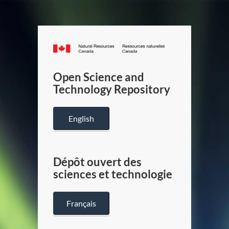
Canada.ca
/
Gouverneme
Open Science and
du
Technology Repository
Canada
English
Dépôt ouvert des
sciences et technologie
Français