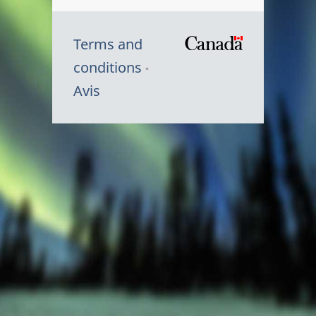
Terms and
/
conditions
Symbole
Avis
du
gouvernem
du
Canada