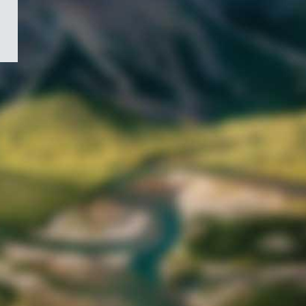
/
Symbole
du
gouvernement
du
Canada