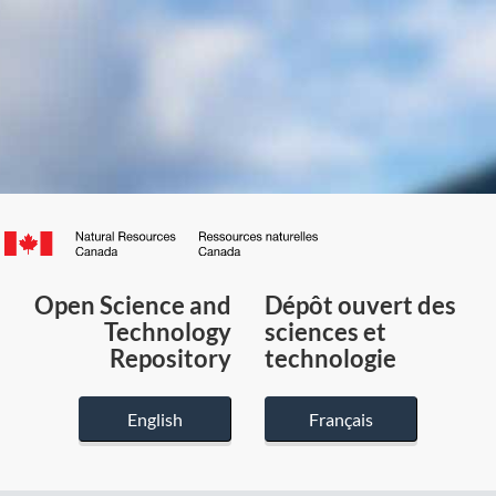
Canada.ca
/
Gouvernement
Open Science and
Dépôt ouvert des
du
Technology
sciences et
Canada
Repository
technologie
English
Français