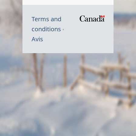
Terms and
/
conditions
Symbole
Avis
du
gouvernem
du
Canada