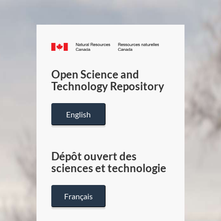
Canada.ca
/
Gouverneme
Open Science and
du
Technology Repository
Canada
English
Dépôt ouvert des
sciences et technologie
Français