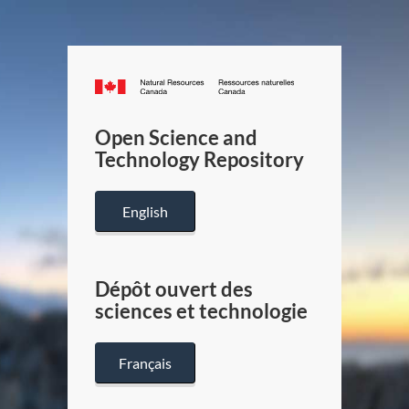
Canada.ca
/
Gouverneme
Open Science and
du
Technology Repository
Canada
English
Dépôt ouvert des
sciences et technologie
Français