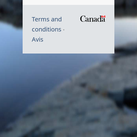
Terms and
/
conditions
Symbole
Avis
du
gouvernem
du
Canada