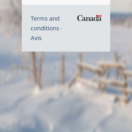
Terms and
/
conditions
Symbole
Avis
du
gouvernem
du
Canada