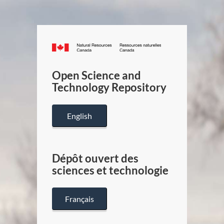
Canada.ca
/
Gouverneme
Open Science and
du
Technology Repository
Canada
English
Dépôt ouvert des
sciences et technologie
Français