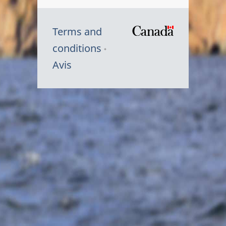
Terms and
/
conditions
Symbole
Avis
du
gouvernem
du
Canada