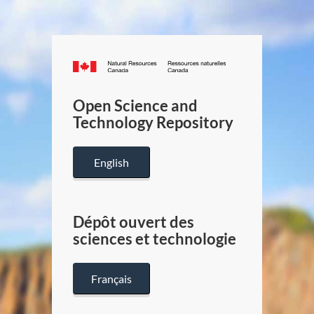
Canada.ca
/
Gouverneme
Open Science and
du
Technology Repository
Canada
English
Dépôt ouvert des
sciences et technologie
Français