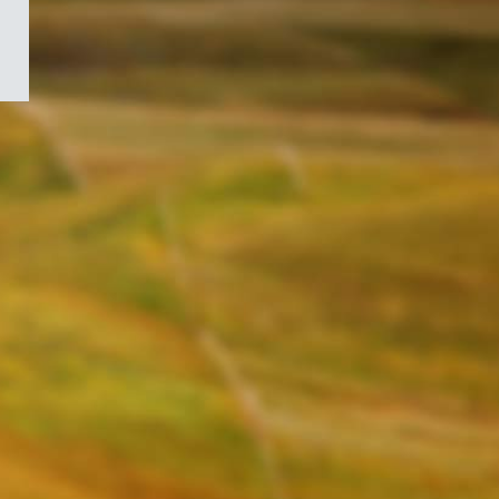
/
Symbole
du
gouvernement
du
Canada