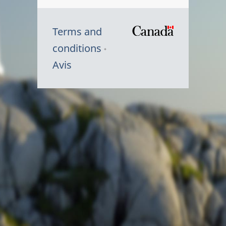
Terms and
/
conditions
Symbole
Avis
du
gouvernem
du
Canada