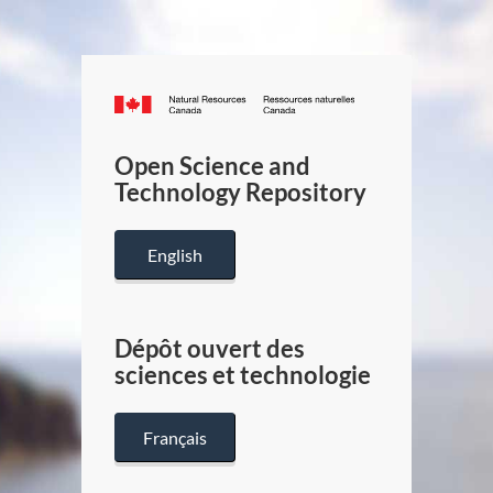
Canada.ca
/
Gouverneme
Open Science and
du
Technology Repository
Canada
English
Dépôt ouvert des
sciences et technologie
Français