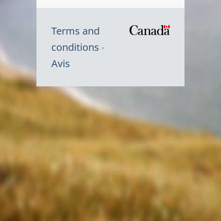
Terms and
/
conditions
Symbole
Avis
du
gouvernem
du
Canada