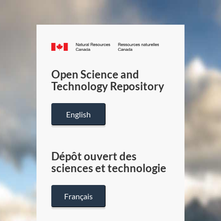
Canada.ca
/
Gouverneme
Open Science and
du
Technology Repository
Canada
English
Dépôt ouvert des
sciences et technologie
Français