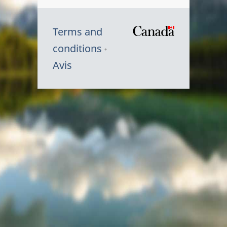
Terms and
/
conditions
Symbole
Avis
du
gouvernem
du
Canada