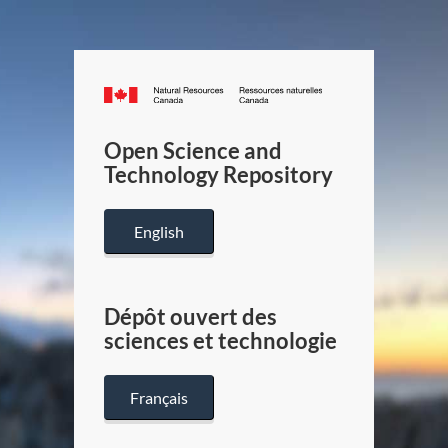
Canada.ca
/
Gouverneme
Open Science and
du
Technology Repository
Canada
English
Dépôt ouvert des
sciences et technologie
Français