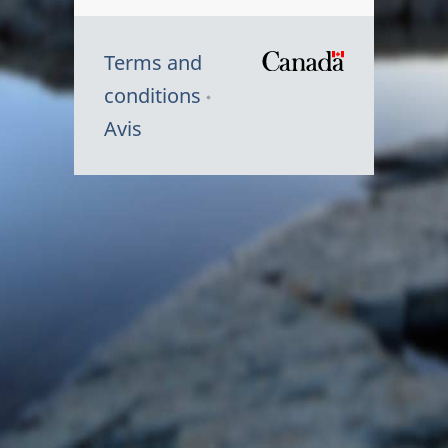
Terms and
/
conditions
Symbole
Avis
du
gouvernem
du
Canada