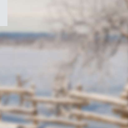
/
Symbole
du
gouvernement
du
Canada