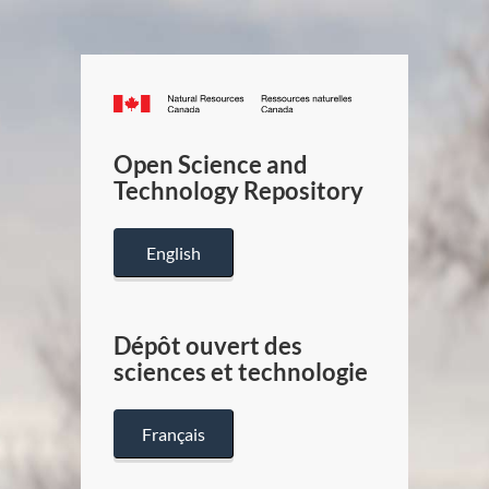
Canada.ca
/
Gouverneme
Open Science and
du
Technology Repository
Canada
English
Dépôt ouvert des
sciences et technologie
Français