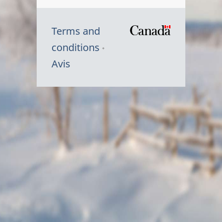
Terms and
/
conditions
Symbole
Avis
du
gouvernem
du
Canada