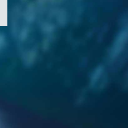
/
Symbole
du
gouvernement
du
Canada