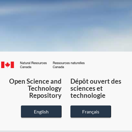
Canada.ca
/
Gouvernement
Open Science and
Dépôt ouvert des
du
Technology
sciences et
Canada
Repository
technologie
English
Français