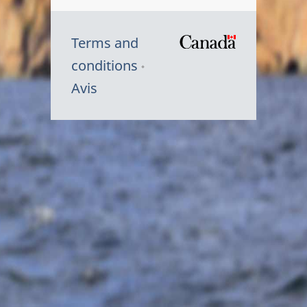
Terms and
/
conditions
Symbole
Avis
du
gouvernem
du
Canada