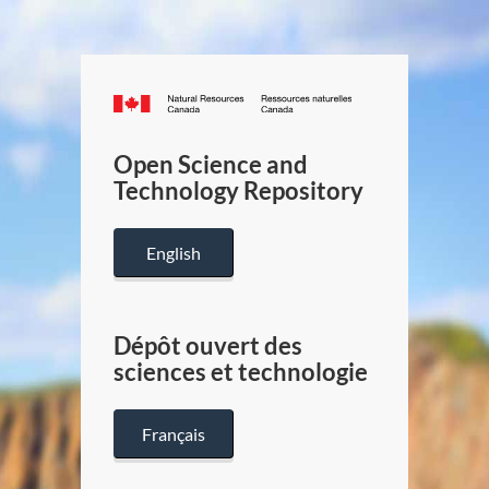
Canada.ca
/
Gouverneme
Open Science and
du
Technology Repository
Canada
English
Dépôt ouvert des
sciences et technologie
Français