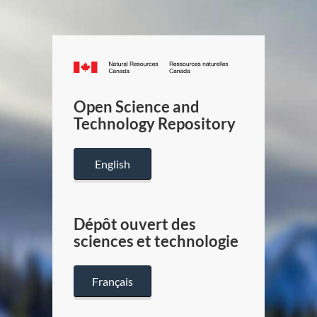
Canada.ca
/
Gouverneme
Open Science and
du
Technology Repository
Canada
English
Dépôt ouvert des
sciences et technologie
Français