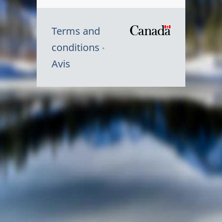
Terms and
/
conditions
Symbole
Avis
du
gouvernem
du
Canada