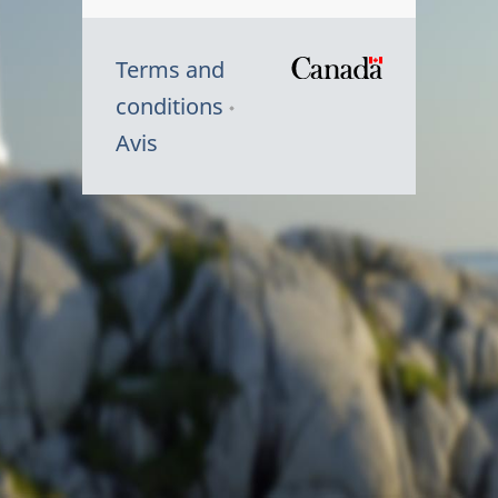
Terms and
/
conditions
Symbole
Avis
du
gouvernem
du
Canada