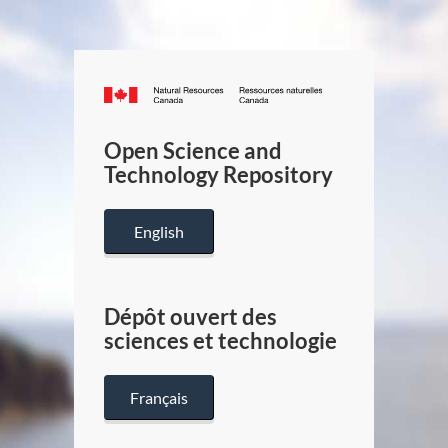
Canada.ca
/
Gouverneme
Open Science and
du
Technology Repository
Canada
English
Dépôt ouvert des
sciences et technologie
Français