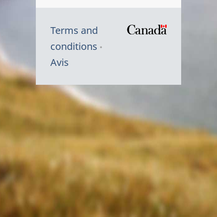
Terms and
/
conditions
Symbole
Avis
du
gouvernem
du
Canada