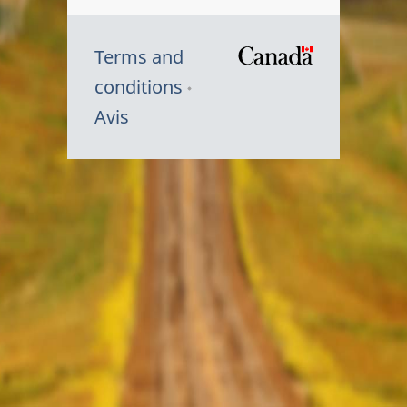
Terms and
/
conditions
Symbole
Avis
du
gouvernem
du
Canada