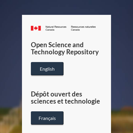
Canada.ca
/
Gouverneme
Open Science and
du
Technology Repository
Canada
English
Dépôt ouvert des
sciences et technologie
Français