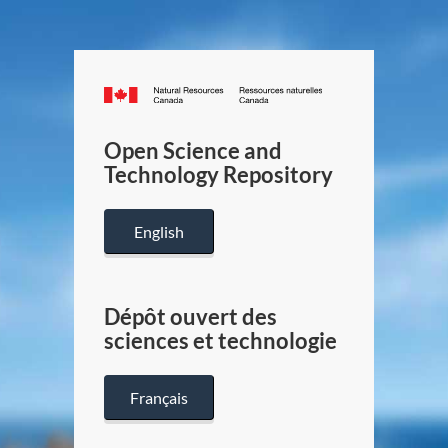
Canada.ca
/
Gouverneme
Open Science and
du
Technology Repository
Canada
English
Dépôt ouvert des
sciences et technologie
Français