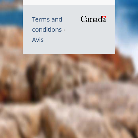
Terms and
/
conditions
Symbole
Avis
du
gouvernem
du
Canada