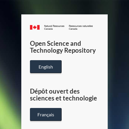
Canada.ca
/
Gouverneme
Open Science and
du
Technology Repository
Canada
English
Dépôt ouvert des
sciences et technologie
Français