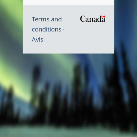
Terms and
/
conditions
Symbole
Avis
du
gouvernem
du
Canada