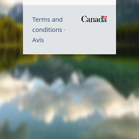
Terms and
/
conditions
Symbole
Avis
du
gouvernem
du
Canada