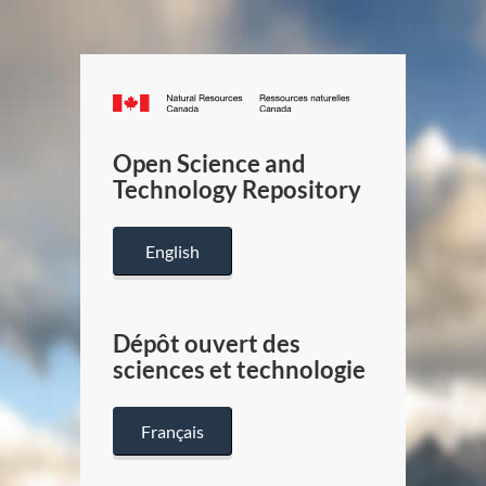
Canada.ca
/
Gouverneme
Open Science and
du
Technology Repository
Canada
English
Dépôt ouvert des
sciences et technologie
Français