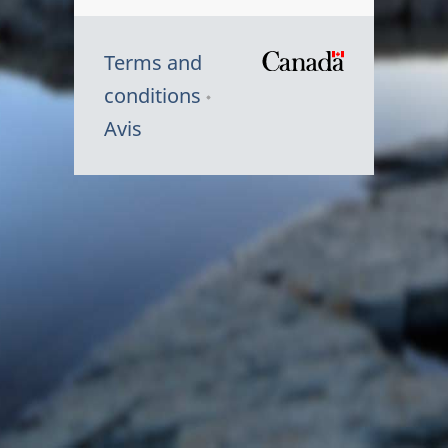
Terms and
/
conditions
Symbole
Avis
du
gouvernem
du
Canada