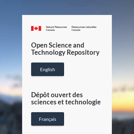
Canada.ca
/
Gouverneme
Open Science and
du
Technology Repository
Canada
English
Dépôt ouvert des
sciences et technologie
Français