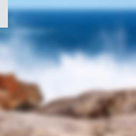
/
Symbole
du
gouvernement
du
Canada