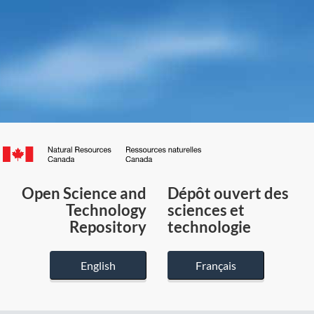
Canada.ca
/
Gouvernement
Open Science and
Dépôt ouvert des
du
Technology
sciences et
Canada
Repository
technologie
English
Français