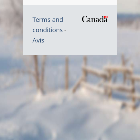
Terms and
/
conditions
Symbole
Avis
du
gouvernem
du
Canada