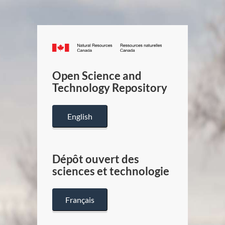
Canada.ca
/
Gouverneme
Open Science and
du
Technology Repository
Canada
English
Dépôt ouvert des
sciences et technologie
Français