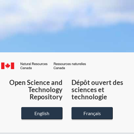
Canada.ca
/
Gouvernement
Open Science and
Dépôt ouvert des
du
Technology
sciences et
Canada
Repository
technologie
English
Français