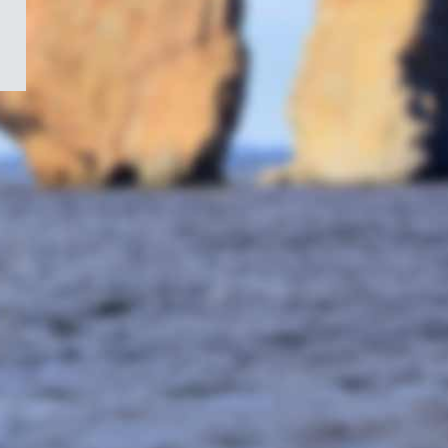
/
Symbole
du
gouvernement
du
Canada