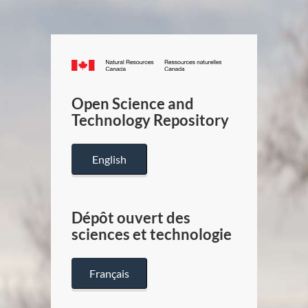
Canada.ca
/
Gouverneme
Open Science and
du
Technology Repository
Canada
English
Dépôt ouvert des
sciences et technologie
Français