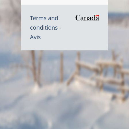
Terms and
/
conditions
Symbole
Avis
du
gouvernem
du
Canada