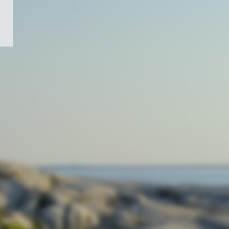
/
Symbole
du
gouvernement
du
Canada