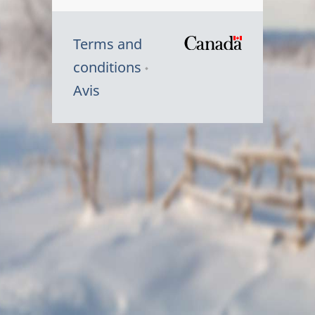
Terms and
/
conditions
Symbole
Avis
du
gouvernem
du
Canada