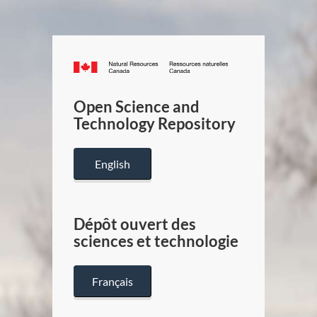
Canada.ca
/
Gouverneme
Open Science and
du
Technology Repository
Canada
English
Dépôt ouvert des
sciences et technologie
Français