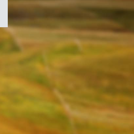
/
Symbole
du
gouvernement
du
Canada