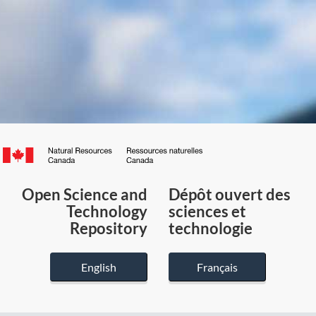
Canada.ca
/
Gouvernement
Open Science and
Dépôt ouvert des
du
Technology
sciences et
Canada
Repository
technologie
English
Français