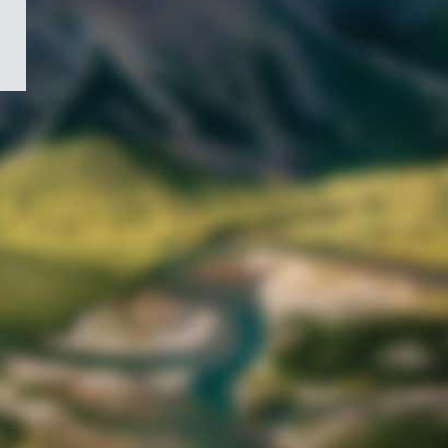
/
Symbole
du
gouvernement
du
Canada