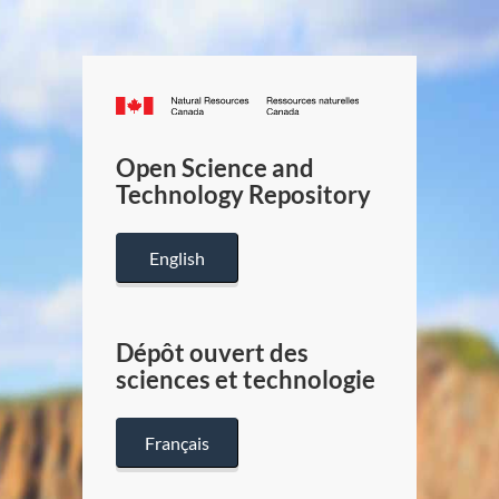
Canada.ca
/
Gouverneme
Open Science and
du
Technology Repository
Canada
English
Dépôt ouvert des
sciences et technologie
Français