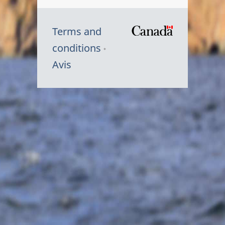
Terms and
/
conditions
Symbole
Avis
du
gouvernem
du
Canada