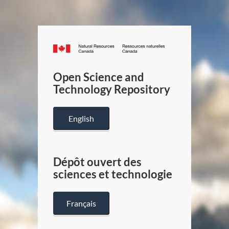
Canada.ca
/
Gouverneme
Open Science and
du
Technology Repository
Canada
English
Dépôt ouvert des
sciences et technologie
Français