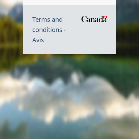
Terms and
/
conditions
Symbole
Avis
du
gouvernem
du
Canada