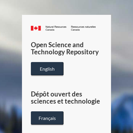
Canada.ca
/
Gouverneme
Open Science and
du
Technology Repository
Canada
English
Dépôt ouvert des
sciences et technologie
Français