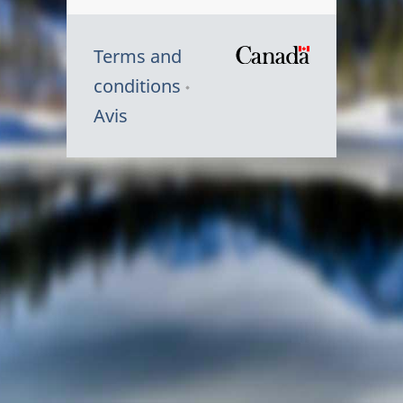
Terms and
/
conditions
Symbole
Avis
du
gouvernem
du
Canada