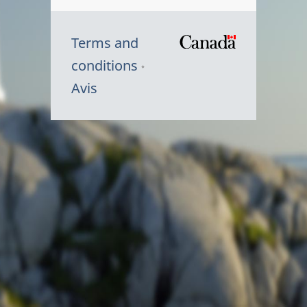
Terms and
/
conditions
Symbole
Avis
du
gouvernem
du
Canada