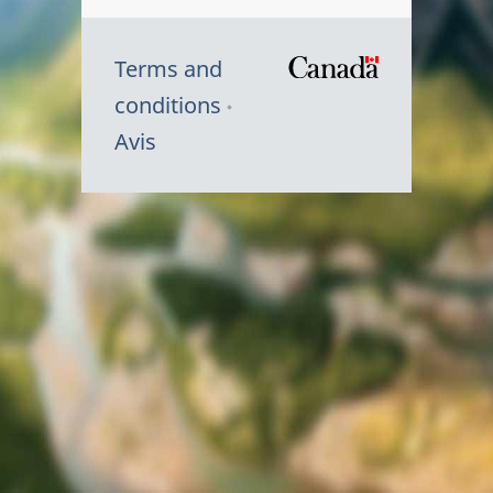
Terms and
/
conditions
Symbole
Avis
du
gouvernem
du
Canada