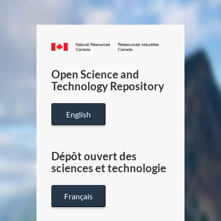
Canada.ca
/
Gouverneme
Open Science and
du
Technology Repository
Canada
English
Dépôt ouvert des
sciences et technologie
Français