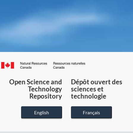
Canada.ca
/
Gouvernement
Open Science and
Dépôt ouvert des
du
Technology
sciences et
Canada
Repository
technologie
English
Français