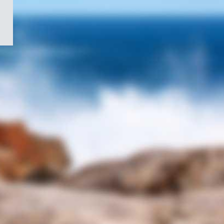
/
Symbole
du
gouvernement
du
Canada