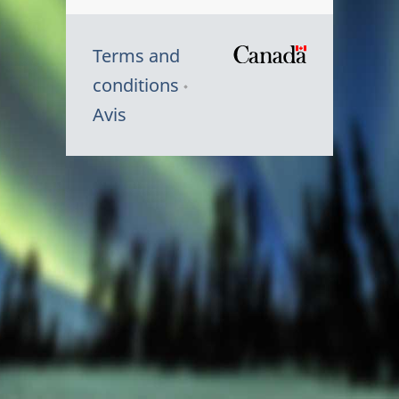
Terms and
/
conditions
Symbole
Avis
du
gouvernem
du
Canada