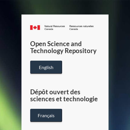
Canada.ca
/
Gouverneme
Open Science and
du
Technology Repository
Canada
English
Dépôt ouvert des
sciences et technologie
Français