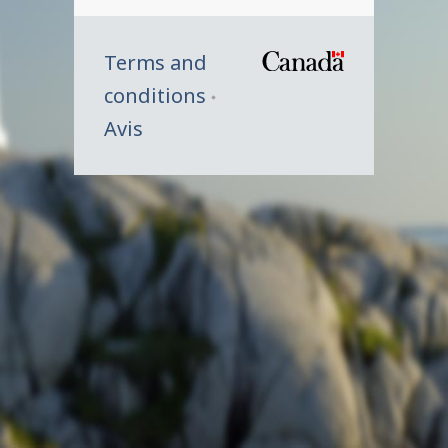
Terms and
/
conditions
Symbole
Avis
du
gouverne
du
Canada