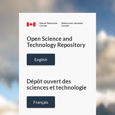
Canada.ca
/
Gouverneme
Open Science and
du
Technology Repository
Canada
English
Dépôt ouvert des
sciences et technologie
Français