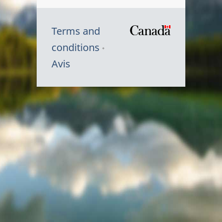
Terms and
/
conditions
Symbole
Avis
du
gouvernem
du
Canada