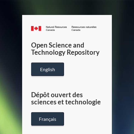
Canada.ca
/
Gouverneme
Open Science and
du
Technology Repository
Canada
English
Dépôt ouvert des
sciences et technologie
Français