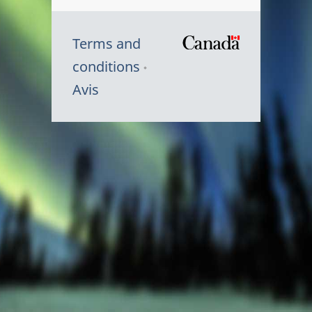
Terms and
/
conditions
Symbole
Avis
du
gouvernem
du
Canada